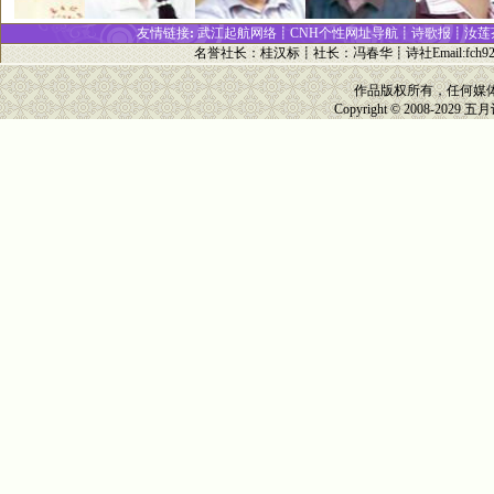
友情链接
:
武江起航网络┋
CNH个性网址
导
航┋
诗歌报
┋
汝莲
名誉社长
：
桂汉标
┋
社长
：
冯春华
┋诗社Email:
fch9
作品版权所有，任何媒
Copyright © 2008-2029
五月