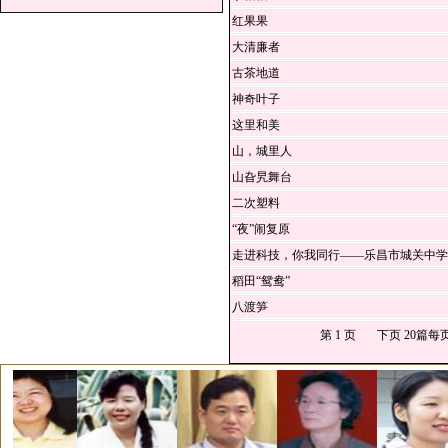
红果果
大清廉者
古茶地道
神奇叶子
这里和美
山，城里人
山旮旯舞台
二次塑料
“夜”闹复原
走进科技，你我同行——乐昌市城关中学
稻田“鸳鸯”
八渡笋
第 1 页
下页
20篇每