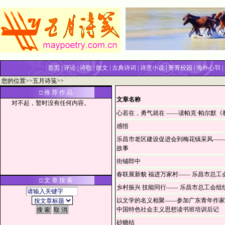
首页
|
评论
|
诗歌
|
散文
|
古典诗词
|
诗意小说
|
菁菁校园
|
海外心羽
|
您的位置>>
五月诗笺
>>
□ 推 荐 作 品
文章名称
对不起，暂时没有任何内容。
心若在，勇气就在 ——读帕克·帕尔默《
感悟
乐昌市老区建设促进会到梅花镇采风——
故事
街铺郎中
春联展新貌 福进万家村—— 乐昌市总工
□ 文 章 搜 索
乡村振兴 技能同行—— 乐昌市总工会组
以文学的名义相聚——参加广东青年作家
中国特色社会主义思想读书班培训后记
砂糖桔