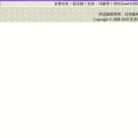
名誉社长
：
桂汉标
┋
社长
：
冯春华
┋诗社Email:
fch9
作品版权所有，任何媒
Copyright © 2008-2029
五月