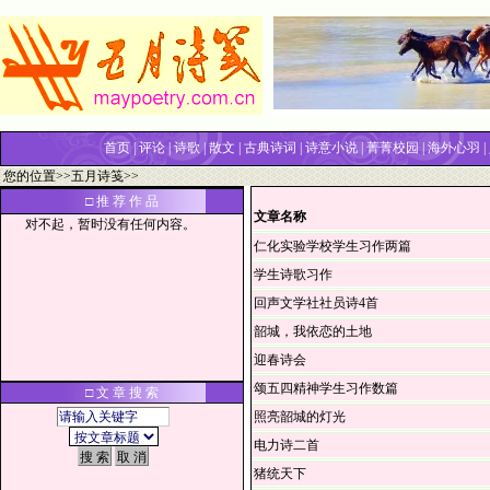
首页
|
评论
|
诗歌
|
散文
|
古典诗词
|
诗意小说
|
菁菁校园
|
海外心羽
|
您的位置>>
五月诗笺
>>
□ 推 荐 作 品
文章名称
对不起，暂时没有任何内容。
仁化实验学校学生习作两篇
学生诗歌习作
回声文学社社员诗4首
韶城，我依恋的土地
迎春诗会
颂五四精神学生习作数篇
□ 文 章 搜 索
照亮韶城的灯光
电力诗二首
猪统天下