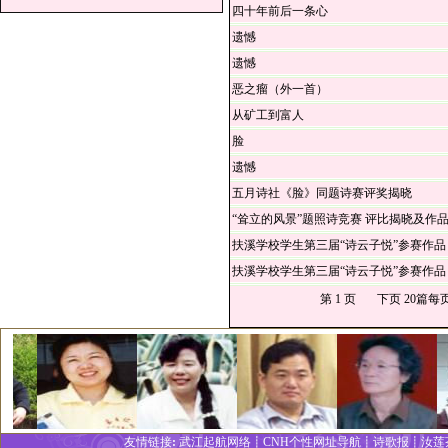
四十年前后一条心
遗憾
遗憾
恶之瘤（外一首）
从矿工到富人
脸
遗憾
五月诗社《脸》同题诗赛评奖揭晓
“耸立的风景”题照诗竞赛 评比揭晓及作
扶溪学校学生第三届“诗云子悦”参赛作品
扶溪学校学生第三届“诗云子悦”参赛作品
第 1 页
下页
20篇每
友情链接
:
武江起航网络┋
CNH个性网址
导
航┋
诗歌报
┋
汝莲