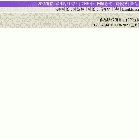
友情链接
:
武江起航网络┋
CNH个性网址
导
航┋
诗歌报
┋
汝莲
名誉社长
：
桂汉标
┋
社长
：
冯春华
┋诗社Email:
fch9
作品版权所有，任何媒
Copyright © 2008-2029
五月