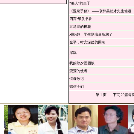
“骗人”的夫子
《温泉手稿》 ——哀悼吴贻才先生仙逝
四言•纸质书香
五马寨的樱花
邓妈妈，学生到底辜负您了
金平，时光深处的回响
深飘
我的除夕团圆饭
蛮荒的使者
惜母散记
赠孩子们
第 1 页
下页
20篇每