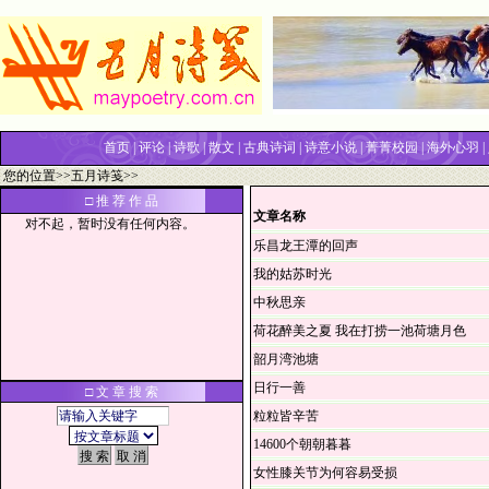
首页
|
评论
|
诗歌
|
散文
|
古典诗词
|
诗意小说
|
菁菁校园
|
海外心羽
|
您的位置>>
五月诗笺
>>
□ 推 荐 作 品
文章名称
对不起，暂时没有任何内容。
乐昌龙王潭的回声
我的姑苏时光
中秋思亲
荷花醉美之夏 我在打捞一池荷塘月色
韶月湾池塘
日行一善
□ 文 章 搜 索
粒粒皆辛苦
14600个朝朝暮暮
女性膝关节为何容易受损