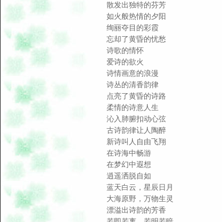
散发出独特的芬芳
如火般热情的夕阳
绚丽夺目的彩霞
忘却了黄昏的忧愁
诗歌的情怀
爱诗的欲火
诗情画意的浪漫
诗丛的清香韵律
点亮了黄昏的诗路
柔情的诗意人生
沁入肺腑扣动心弦
古诗韵律让人陶醉
新诗叫人自由飞翔
在诗海中畅游
在梦幻中遐想
逍遥洒脱自如
蓝天白云，星辰日月
大海原野，万物生灵
漂溢出诗韵的芳香
若即若离，若明若暗