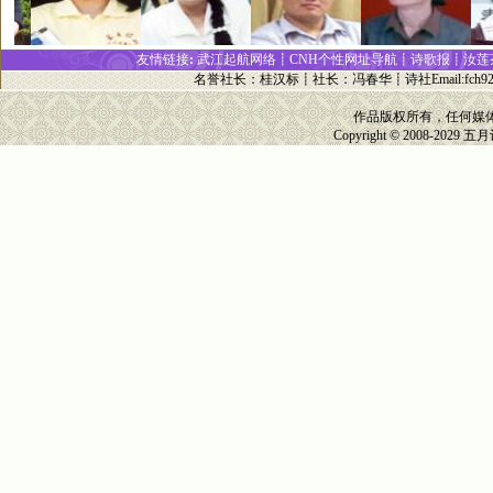
友情链接
:
武江起航网络┋
CNH个性网址
导
航┋
诗歌报
┋
汝莲
名誉社长
：
桂汉标
┋
社长
：
冯春华
┋诗社Email:
fch9
作品版权所有，任何媒
Copyright © 2008-2029
五月