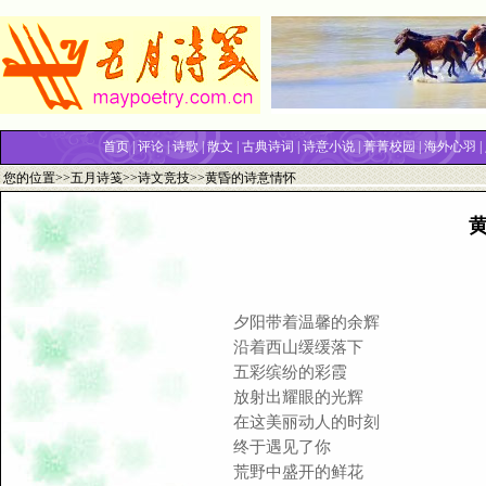
首页
|
评论
|
诗歌
|
散文
|
古典诗词
|
诗意小说
|
菁菁校园
|
海外心羽
|
您的位置>>
五月诗笺
>>
诗文竞技
>>黄昏的诗意情怀
夕阳带着温馨的余辉
沿着西山缓缓落下
五彩缤纷的彩霞
放射出耀眼的光辉
在这美丽动人的时刻
终于遇见了你
荒野中盛开的鲜花