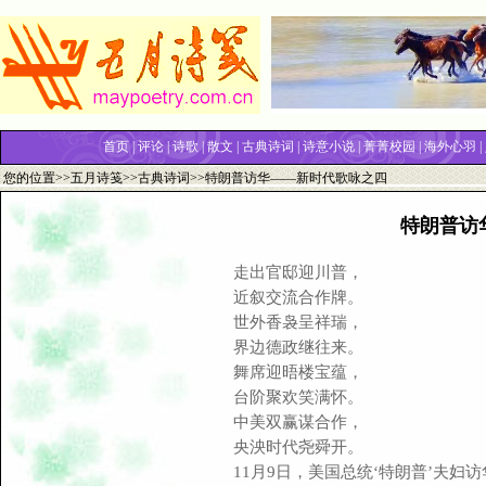
首页
|
评论
|
诗歌
|
散文
|
古典诗词
|
诗意小说
|
菁菁校园
|
海外心羽
|
您的位置>>
五月诗笺
>>
古典诗词
>>特朗普访华——新时代歌咏之四
特朗普访
走出官邸迎川普，
近叙交流合作牌。
世外香袅呈祥瑞，
界边德政继往来。
舞席迎晤楼宝蕴，
台阶聚欢笑满怀。
中美双赢谋合作，
央泱时代尧舜开。
11月9日，美国总统‘特朗普’夫妇