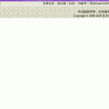
名誉社长
：
桂汉标
┋
社长
：
冯春华
┋诗社Email:
fch9
作品版权所有，任何媒
Copyright © 2008-2029
五月