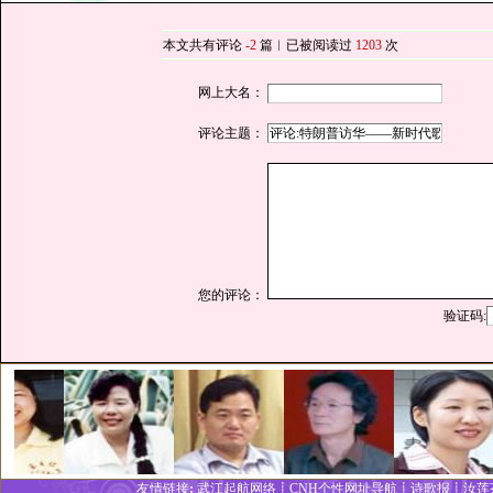
本文共有评论
-2
篇︱已被阅读过
1203
次
网上大名：
评论主题：
您的评论：
验证码:
友情链接
:
武江起航网络┋
CNH个性网址
导
航┋
诗歌报
┋
汝莲