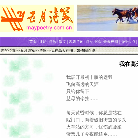
首页
|
评论
|
诗歌
|
散文
|
古典诗词
|
诗意小说
|
菁菁校园
|
海外心羽
|
您的位置>>
五月诗笺
>>
诗歌
>>我在高天翱翔，娘倚闾而望
我在高
我展开最初丰腴的翅羽
飞向高远的天涯
只给你留下
慈母的牵挂……
每天黄昏时候，你总是站在
院门口，向着破旧街道的尽头
火车站的方向，忧伤的凝望
奢想儿子今夜能还乡……