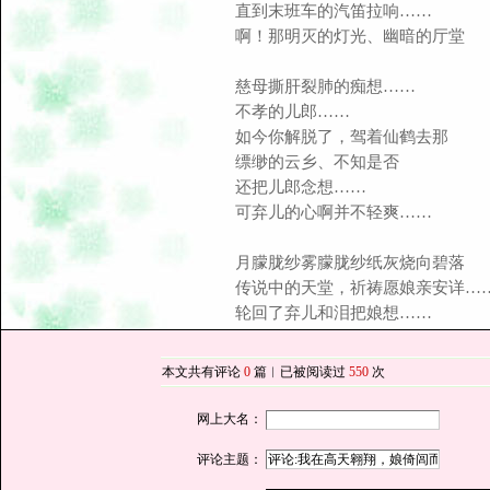
直到末班车的汽笛拉响……
啊！那明灭的灯光、幽暗的厅堂
慈母撕肝裂肺的痴想……
不孝的儿郎……
如今你解脱了，驾着仙鹤去那
缥缈的云乡、不知是否
还把儿郎念想……
可弃儿的心啊并不轻爽……
月朦胧纱雾朦胧纱纸灰烧向碧落
传说中的天堂，祈祷愿娘亲安详…
轮回了弃儿和泪把娘想……
本文共有评论
0
篇︱已被阅读过
550
次
网上大名：
评论主题：