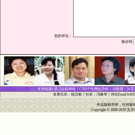
您的评论：
验证码:
友情链接
:
武江起航网络┋
CNH个性网址
导
航┋
诗歌报
┋
汝莲
名誉社长
：
桂汉标
┋
社长
：
冯春华
┋诗社Email:
fch9
作品版权所有，任何媒
Copyright © 2008-2029
五月