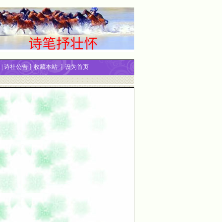
|
诗社公告
┋
收藏本站
┋
设为首页