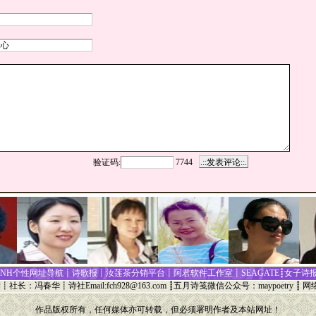
验证码:
7744
CNH个性网址
导
航┋
诗歌报
┋
汝莲茶分销平台
┋
阿君软件工作室
┋
SEAGATE
┋
女子诗
标
┋
社长
：
冯春华
┋诗社Email:
fch928@163.com
┋
五月诗笺微信公众号：maypoetry
┋ 网
作品版权所有，任何媒体亦可转载，但必须署明作者及本站网址！