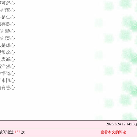
容可舒心
足能安心
良是仁心
恩存良心
华能静心
达能宽心
弘是雄心
观常欢心
道表诚心
荡浩然心
象悟道心
守永恒心
为有慧心
2026/5/24 12:1
被阅读过
152
次
查看本文的评论