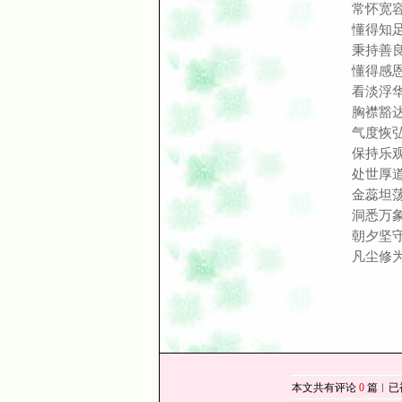
常怀宽
懂得知
秉持善
懂得感
看淡浮
胸襟豁
气度恢
保持乐
处世厚
金蕊坦
洞悉万
朝夕坚
凡尘修
本文共有评论
0
篇︱已