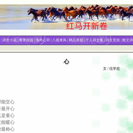
|
诗意小说
|
菁菁校园
|
海外心羽
|
八面来风
|
精品原创
|
个人诗文集
|
诗文竞技
|
散文诗
心
文 /
伍学忠
犀能交心
音最开心
真是童心
友能暖心
健最称心