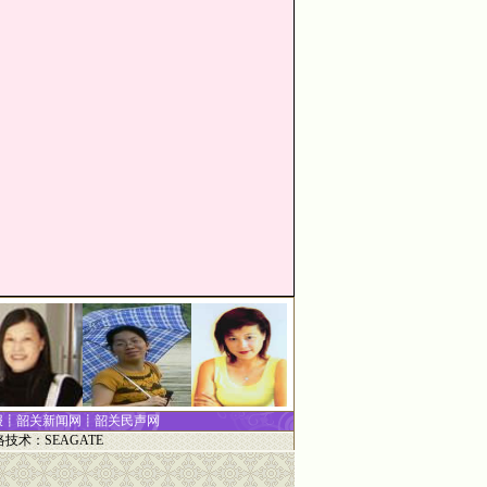
报
┋
韶关新闻网
┋
韶关民声网
络技术：
SEAGATE