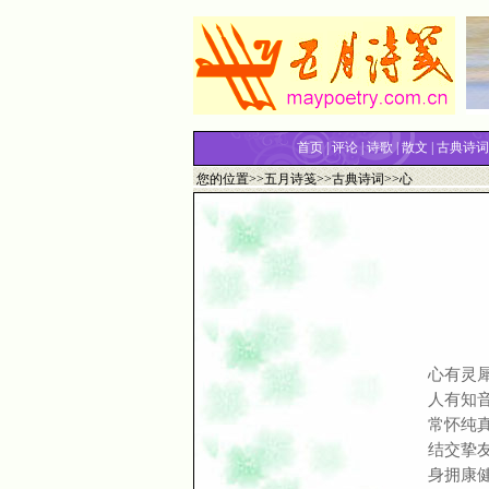
首页
|
评论
|
诗歌
|
散文
|
古典诗词
您的位置>>
五月诗笺
>>
古典诗词
>>心
心有灵
人有知
常怀纯
结交挚
身拥康