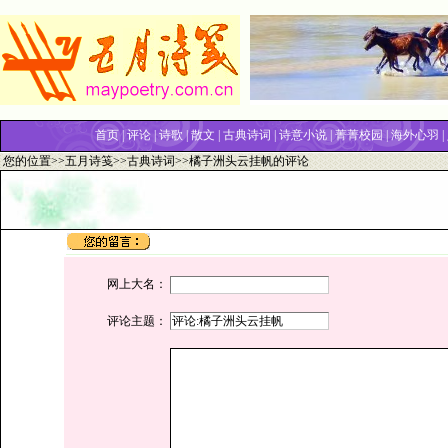
首页
|
评论
|
诗歌
|
散文
|
古典诗词
|
诗意小说
|
菁菁校园
|
海外心羽
|
您的位置>>
五月诗笺
>>
古典诗词
>>橘子洲头云挂帆的评论
网上大名：
评论主题：