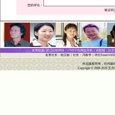
您的评论：
验证码:
友情链接
:
武江起航网络┋
CNH个性网址
导
航┋
诗歌报
┋
汝莲
名誉社长
：
桂汉标
┋
社长
：
冯春华
┋诗社Email:
fch9
作品版权所有，任何媒
Copyright © 2008-2029
五月