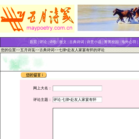
首页
|
评论
|
诗歌
|
散文
|
古典诗词
|
诗意小说
|
菁菁校园
|
海外心羽
|
您的位置>>
五月诗笺
>>
古典诗词
>>七律•赴友人家宴有怀的评论
网上大名：
评论主题：