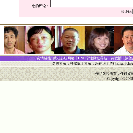
您的评论：
验证码:
友情链接
:
武江起航网络┋
CNH个性网址
导
航┋
诗歌报
┋
汝莲
名誉社长
：
桂汉标
┋
社长
：
冯春华
┋诗社Email:
fch9
作品版权所有，任何媒
Copyright © 200