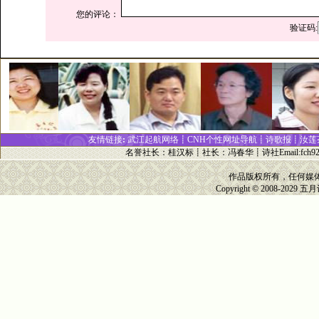
您的评论：
验证码:
友情链接
:
武江起航网络┋
CNH个性网址
导
航┋
诗歌报
┋
汝莲
名誉社长
：
桂汉标
┋
社长
：
冯春华
┋诗社Email:
fch9
作品版权所有，任何媒
Copyright © 2008-2029
五月