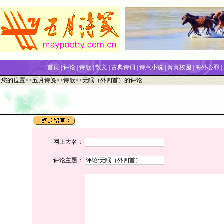
首页
|
评论
|
诗歌
|
散文
|
古典诗词
|
诗意小说
|
菁菁校园
|
海外心羽
|
您的位置>>
五月诗笺
>>
诗歌
>>无眠（外四首）的评论
网上大名：
评论主题：