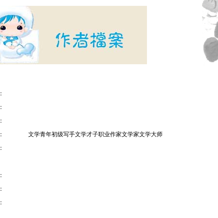
：
：
：
：
文学青年初级写手文学才子职业作家文学家文学大师
：
：
：
：