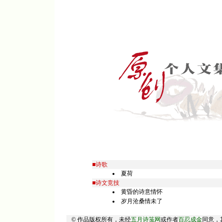
■诗歌
夏荷
■诗文竞技
黄昏的诗意情怀
岁月沧桑情未了
© 作品版权所有，未经
五月诗笺网
或作者
百忍成金
同意，