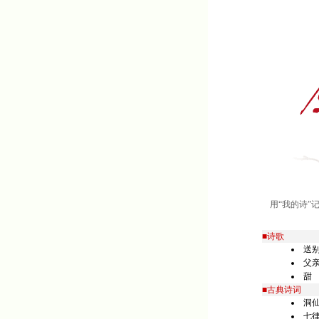
用“我的诗”
■诗歌
送
父
甜
■古典诗词
洞仙
七律