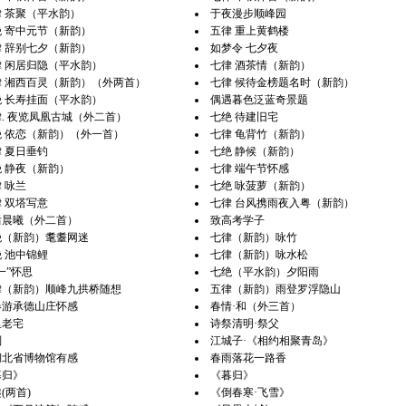
 茶聚（平水韵）
于夜漫步顺峰园
 寄中元节（新韵）
五律 重上黄鹤楼
 辞别七夕（新韵）
如梦令 七夕夜
 闲居归隐（平水韵）
七律 酒茶情（新韵）
律 湘西百灵（新韵）（外两首）
七律 候待金榜题名时（新韵）
 长寿挂面（平水韵）
偶遇暮色泛蓝奇景题
. 夜览凤凰古城（外二首）
七绝 待建旧宅
绝 依恋（新韵）（外一首）
七律 龟背竹（新韵）
 夏日垂钓
七绝 静候（新韵）
 静夜（新韵）
七律 端午节怀感
 咏兰
七绝 咏菠萝（新韵）
 双塔写意
七律 台风携雨夜入粤（新韵）
后晨曦（外二首）
致高考学子
绝（新韵）耄耋网迷
七律（新韵）咏竹
 池中锦鲤
七律（新韵）咏水松
一”怀思
七绝（平水韵）夕阳雨
律（新韵）顺峰九拱桥随想
五律（新韵）雨登罗浮隐山
春游承德山庄怀感
春情·和（外三首）
里老宅
诗祭清明·祭父
别
江城子·《相约相聚青岛》
湖北省博物馆有感
春雨落花一路香
暮归》
《暮归》
(两首)
《倒春寒·飞雪》