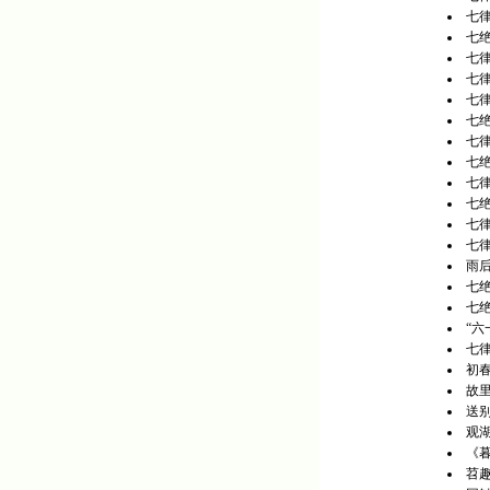
七律
七绝
七律
七律
七
七绝
七律
七
七律
七绝
七律
七律
雨
七
七绝
“六
七
初
故
送
观
《
苕趣