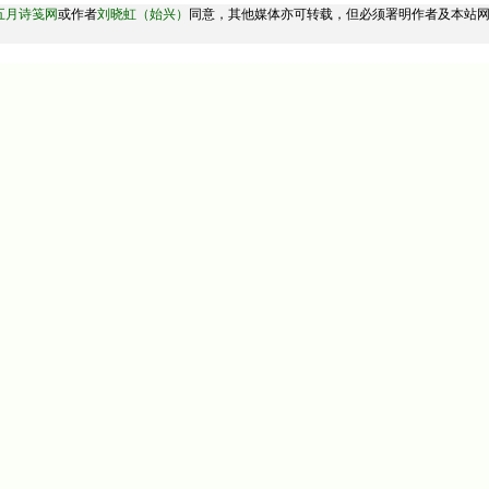
五月诗笺网
或作者
刘晓虹（始兴）
同意，其他媒体亦可转载，但必须署明作者及本站