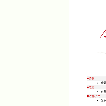
■诗歌
稔
■散文
夕
■诗意小说
光