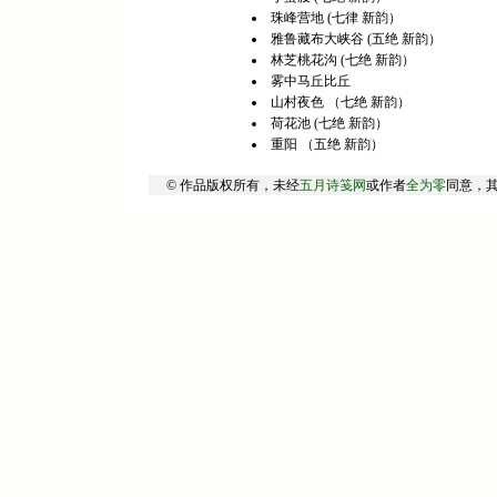
珠峰营地 (七律 新韵）
雅鲁藏布大峡谷 (五绝 新韵）
林芝桃花沟 (七绝 新韵）
雾中马丘比丘
山村夜色 （七绝 新韵）
荷花池 (七绝 新韵）
重阳 （五绝 新韵）
© 作品版权所有，未经
五月诗笺网
或作者
全为零
同意，