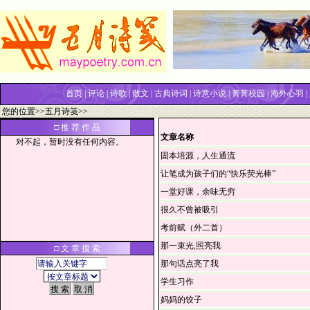
首页
|
评论
|
诗歌
|
散文
|
古典诗词
|
诗意小说
|
菁菁校园
|
海外心羽
|
您的位置>>
五月诗笺
>>
□ 推 荐 作 品
文章名称
对不起，暂时没有任何内容。
固本培源，人生通流
让笔成为孩子们的“快乐荧光棒”
一堂好课，余味无穷
很久不曾被吸引
考前赋（外二首）
那一束光,照亮我
□ 文 章 搜 索
那句话点亮了我
学生习作
妈妈的饺子