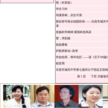
雨（外四首）
学生习作
同课异构，后生可畏
新征程号角从校园吹响 ——乐昌市城关
束
发扬科学精神 展现科技风采
警，求职路
娃娃膳食
护航再联动~高考
作始也简，将毕也巨 ——读《庄子•内篇
校安周
乐昌市城关中学第七届诗云子悦征文投稿
第 1 页
下页
20篇每