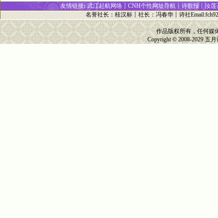
友情链接
:
武江起航网络┋
CNH个性网址
导
航┋
诗歌报
┋
汝莲
名誉社长
：
桂汉标
┋
社长
：
冯春华
┋诗社Email:
fch9
作品版权所有，任何媒
Copyright © 2008-2029
五月